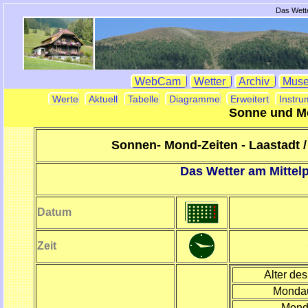
Das Wette
WebCam
Wetter
Archiv
Mus
Werte
Aktuell
Tabelle
Diagramme
Erweitert
Instru
Sonne und M
Sonnen- Mond-Zeiten - Laastadt
Das Wetter am Mittel
Datum
Zeit
Alter de
Monda
Mond