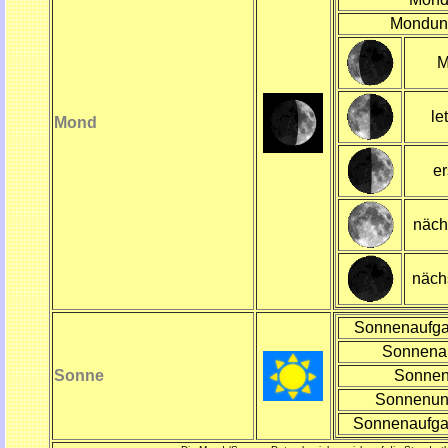
Mondun
M
le
Mond
er
näch
näch
Sonnenaufga
Sonnena
Sonne
Sonnen
Sonnenun
Sonnenaufga