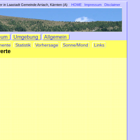
r in Laastadt Gemeinde Arriach, Kärnten (A)
HOME
Impressum
Disclaimer
eum
Umgebung
Allgemein
mente
Statistik
Vorhersage
Sonne/Mond
Links
erte