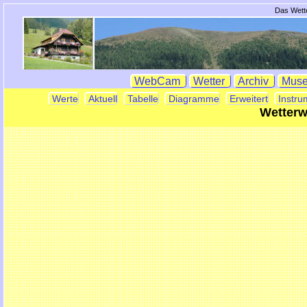
Das Wette
WebCam
Wetter
Archiv
Mus
Werte
Aktuell
Tabelle
Diagramme
Erweitert
Instru
Wetterw