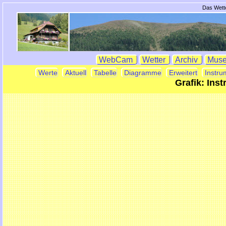
Das Wette
WebCam
Wetter
Archiv
Mus
Werte
Aktuell
Tabelle
Diagramme
Erweitert
Instru
Grafik: Ins