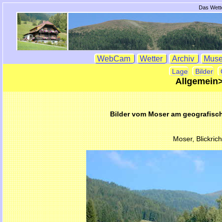
Das Wette
WebCam
Wetter
Archiv
Mus
Lage
Bilder
Allgemein>
Bilder vom Moser am geografisc
Moser, Blickric