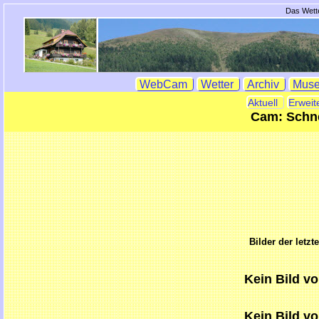
Das Wette
WebCam
Wetter
Archiv
Mus
Aktuell
Erweit
Cam: Schn
Bilder der letzt
Kein Bild v
Kein Bild v